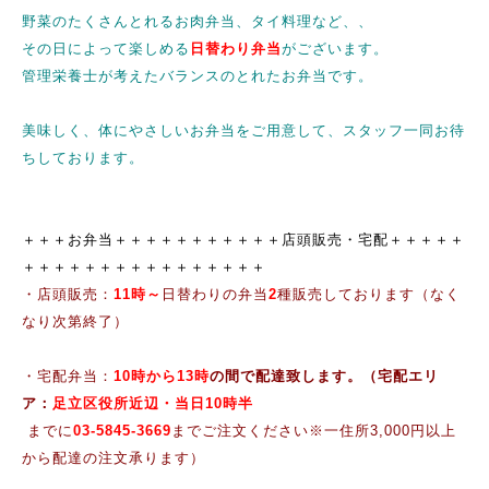
野菜のたくさんとれるお肉弁当、タイ料理など、、
その日によって楽しめる
日替わり弁当
がございます。
管理栄養士が考えたバランスのとれたお弁当です。
美味しく、体にやさしいお弁当をご用意して、スタッフ一同お待
ちしております。
＋＋＋お弁当＋＋＋＋＋＋＋＋＋＋＋店頭販売・宅配＋＋＋＋＋
＋＋＋＋
＋＋＋＋＋＋＋＋＋＋＋＋
・店頭販売：
11時～
日替わりの弁当
2
種販売しております（なく
なり次第終了）
・宅配弁当：
10時から13
時
の間で配達致します
。（宅配エリ
ア：
足立区役所近辺
・
当日10時半
までに
03-5845-3669
までご注文ください※一住所3,000円以上
から配達の注文承ります）